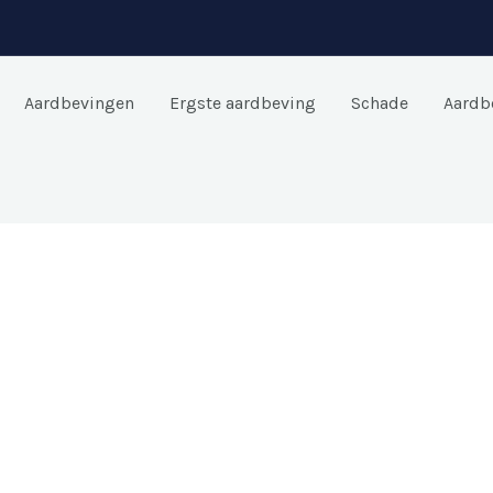
Aardbevingen
Ergste aardbeving
Schade
Aardb