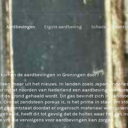
Aardbevingen
Ergste aardbeving
Schade
Aardb
 komen de aardbevingen in Groningen door?
een maar uit het nieuws. In landen zoals Japan, Indones
 er in het noorden van Nederland een aardbeving voorkom
it de grond gehaald wordt. Dit gas bevindt zich in zands
s. Omdat zandsteen poreus is, is het prima in staat om sto
Het gas ontstaat doordat er organisch materiaal wat tussen 
ehaald, heeft dit tot gevolg dat de holtes waar het gas in
 vrij die vervolgens voor aardbevingen kan zorgen.