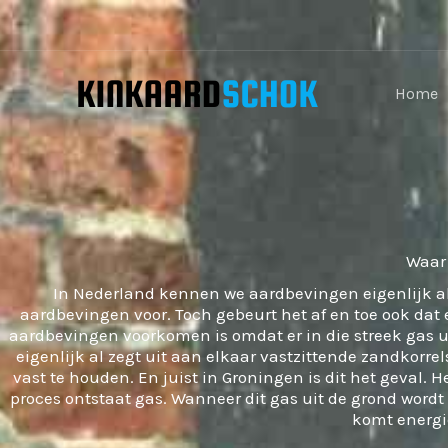
Skip
to
content
Home
Waar
In Nederland kennen we aardbevingen eigenlijk all
aardbevingen voor. Toch gebeurt het af en toe ook dat
aardbevingen voorkomen is omdat er in die streek gas u
eigenlijk al zegt uit aan elkaar vastzittende zandkorrel
vast te houden. En juist in Groningen is dit het geval. 
proces ontstaat gas. Wanneer dit gas uit de grond wordt g
komt energie