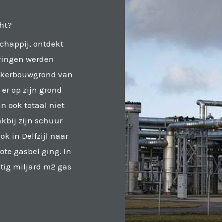
ht?
chappij, ontdekt
oringen werden
 akkerbouwgrond van
 er op zijn grond
n ook totaal niet
akbij zijn schuur
k in Delfzijl naar
ote gasbel ging. In
stig miljard m2 gas