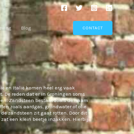
eving
Blog
CONTACT
ië en Italië komen heel erg vaak
t. De reden dat er in Groningen soms
teen. Zandsteen bestaat zoals de naam
ffen zoals aardgas, grondwater of olie
de zandsteen zit gaat rotten. Door dit
 zat een klein beetje inzakken. Hierbij