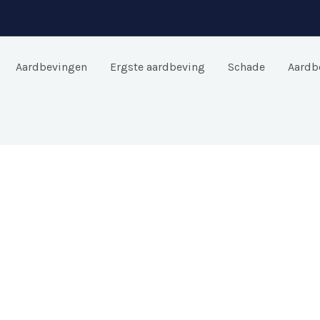
Aardbevingen
Ergste aardbeving
Schade
Aardb